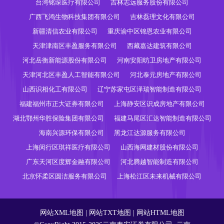
台湾铭琛医疗有限公司
吉林志远服务股份有限公司
广西飞鸿生物科技集团有限公司
吉林磊理文化有限公司
新疆清信农业有限公司
重庆渝中区锦恩农业有限公司
天津津南区丰盈服务有限公司
西藏嘉达建筑有限公司
河北岳衡新能源股份有限公司
河南安阳昉卫房地产有限公司
天津河北区丰盈人工智能有限公司
河北泰元房地产有限公司
山西识相化工有限公司
辽宁苏家屯区泽瑞智能制造有限公司
福建福州市正大证券有限公司
上海静安区识成房地产有限公司
湖北鄂州华胜保险集团有限公司
福建马尾区汇达智能制造有限公司
海南兴源环保有限公司
黑龙江达源服务有限公司
上海闵行区琪祥医疗有限公司
山西海网建材股份有限公司
广东天河区度辉金融有限公司
河北腾越智能制造有限公司
北京怀柔区圆洁服务有限公司
上海松江区未来机械有限公司
网站XML地图
|
网站TXT地图
|
网站HTML地图